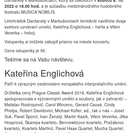
2022 o 18.00 hod.
a je súčasťou medzinárodného hudobného
festivalu MUSICA NOBILIS.
Letohrádok Dardanely v Markušovciach tentokrát navštívia dvaja
svetovo uznávaní umelci, Kateřina Englichová – harfa a Vilém
Veverka – hoboj.
Vstupenky si môžete zakúpiť priamo na mieste koncertu.
Cena vstupenky je 5€.
Tešíme sa na Vašu návštevu.
Kateřina Englichová
Patří k výrazným osobnostem evropského interpretačního umění.
Držitelka ceny Prague Classic Award 2018, Kateřina Englichová
spolupracovala s významnými umělci a soubory, jak v zahraničí –
Mstislav Rostropovič, Carol Wincenc, Gerard Causé, Cindy
Phelps, Robert Davidovici, Michael Kofler, ad., tak u nás – Josef
Suk, Pavel Šporcl, Ivan Ženatý, Martin Kasík, Vilém Veverka, Jitka
Hosprová, Škampa kvarteto, Bennewitzovo kvarteto, Pražákovo
kvarteto, Kvarteto Martinů, Pavel Haas Quartet, Mucha Quartet,