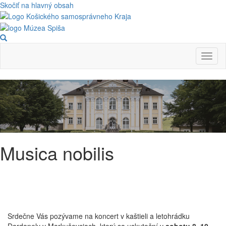
Skočiť na hlavný obsah
Toggl
naviga
Musica nobilis
XXVI. medzinárodný hudobný
festival
Srdečne Vás pozývame na koncert v kaštieli a letohrádku
Dardanely v Markušovciach, ktorý sa uskutoční v
sobotu 8. 10.