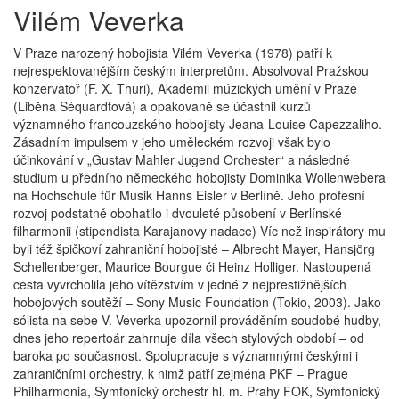
Vilém Veverka
V Praze narozený hobojista Vilém Veverka (1978) patří k
nejrespektovanějším českým interpretům. Absolvoval Pražskou
konzervatoř (F. X. Thuri), Akademii múzických umění v Praze
(Liběna Séquardtová) a opakovaně se účastnil kurzů
významného francouzského hobojisty Jeana-Louise Capezzaliho.
Zásadním impulsem v jeho uměleckém rozvoji však bylo
účinkování v „Gustav Mahler Jugend Orchester“ a následné
studium u předního německého hobojisty Dominika Wollenwebera
na Hochschule für Musik Hanns Eisler v Berlíně. Jeho profesní
rozvoj podstatně obohatilo i dvouleté působení v Berlínské
filharmonii (stipendista Karajanovy nadace) Víc než inspirátory mu
byli též špičkoví zahraniční hobojisté – Albrecht Mayer, Hansjörg
Schellenberger, Maurice Bourgue či Heinz Holliger. Nastoupená
cesta vyvrcholila jeho vítězstvím v jedné z nejprestižnějších
hobojových soutěží – Sony Music Foundation (Tokio, 2003). Jako
sólista na sebe V. Veverka upozornil prováděním soudobé hudby,
dnes jeho repertoár zahrnuje díla všech stylových období – od
baroka po současnost. Spolupracuje s významnými českými i
zahraničními orchestry, k nimž patří zejména PKF – Prague
Philharmonia, Symfonický orchestr hl. m. Prahy FOK, Symfonický