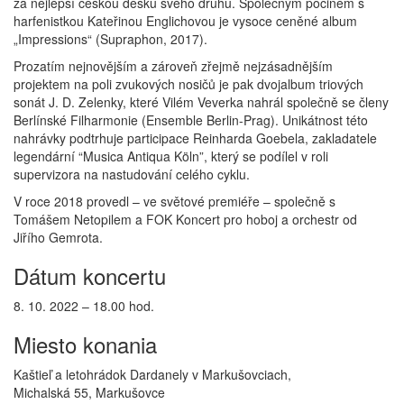
za nejlepší českou desku svého druhu. Společným počinem s
harfenistkou Kateřinou Englichovou je vysoce ceněné album
„Impressions“ (Supraphon, 2017).
Prozatím nejnovějším a zároveň zřejmě nejzásadnějším
projektem na poli zvukových nosičů je pak dvojalbum triových
sonát J. D. Zelenky, které Vilém Veverka nahrál společně se členy
Berlínské Filharmonie (Ensemble Berlin-Prag). Unikátnost této
nahrávky podtrhuje participace Reinharda Goebela, zakladatele
legendární “Musica Antiqua Köln”, který se podílel v roli
supervizora na nastudování celého cyklu.
V roce 2018 provedl – ve světové premiéře – společně s
Tomášem Netopilem a FOK Koncert pro hoboj a orchestr od
Jiřího Gemrota.
Dátum koncertu
8. 10. 2022 – 18.00 hod.
Miesto konania
Kaštieľ a letohrádok Dardanely v Markušovciach,
Michalská 55, Markušovce