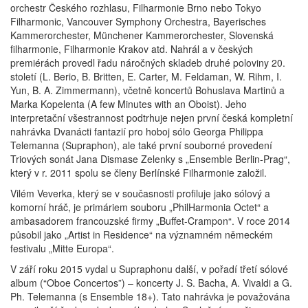
orchestr Českého rozhlasu, Filharmonie Brno nebo Tokyo
Filharmonic, Vancouver Symphony Orchestra, Bayerisches
Kammerorchester, Münchener Kammerorchester, Slovenská
filharmonie, Filharmonie Krakov atd. Nahrál a v českých
premiérách provedl řadu náročných skladeb druhé poloviny 20.
století (L. Berio, B. Britten, E. Carter, M. Feldaman, W. Rihm, I.
Yun, B. A. Zimmermann), včetně koncertů Bohuslava Martinů a
Marka Kopelenta (A few Minutes with an Oboist). Jeho
interpretační všestrannost podtrhuje nejen první česká kompletní
nahrávka Dvanácti fantazií pro hoboj sólo Georga Philippa
Telemanna (Supraphon), ale také první souborné provedení
Triových sonát Jana Dismase Zelenky s „Ensemble Berlin-Prag“,
který v r. 2011 spolu se členy Berlínské Filharmonie založil.
Vilém Veverka, který se v současnosti profiluje jako sólový a
komorní hráč, je primáriem souboru „PhilHarmonia Octet“ a
ambasadorem francouzské firmy „Buffet-Crampon“. V roce 2014
působil jako „Artist in Residence“ na významném německém
festivalu „Mitte Europa“.
V září roku 2015 vydal u Supraphonu další, v pořadí třetí sólové
album (“Oboe Concertos”) – koncerty J. S. Bacha, A. Vivaldi a G.
Ph. Telemanna (s Ensemble 18+). Tato nahrávka je považována