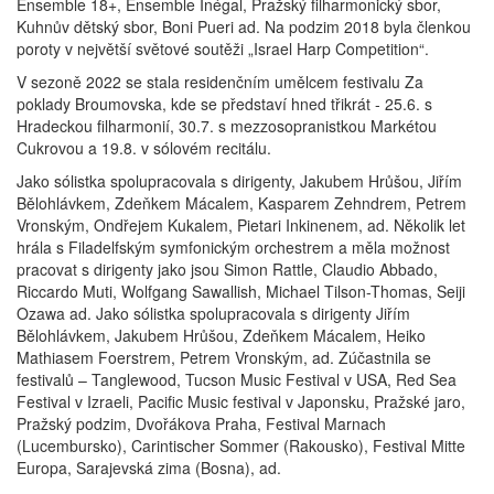
Ensemble 18+, Ensemble Inégal, Pražský filharmonický sbor,
Kuhnův dětský sbor, Boni Pueri ad. Na podzim 2018 byla členkou
poroty v největší světové soutěži „Israel Harp Competition“.
V sezoně 2022 se stala residenčním umělcem festivalu Za
poklady Broumovska, kde se představí hned třikrát - 25.6. s
Hradeckou filharmonií, 30.7. s mezzosopranistkou Markétou
Cukrovou a 19.8. v sólovém recitálu.
Jako sólistka spolupracovala s dirigenty, Jakubem Hrůšou, Jiřím
Bělohlávkem, Zdeňkem Mácalem, Kasparem Zehndrem, Petrem
Vronským, Ondřejem Kukalem, Pietari Inkinenem, ad. Několik let
hrála s Filadelfským symfonickým orchestrem a měla možnost
pracovat s dirigenty jako jsou Simon Rattle, Claudio Abbado,
Riccardo Muti, Wolfgang Sawallish, Michael Tilson-Thomas, Seiji
Ozawa ad. Jako sólistka spolupracovala s dirigenty Jiřím
Bělohlávkem, Jakubem Hrůšou, Zdeňkem Mácalem, Heiko
Mathiasem Foerstrem, Petrem Vronským, ad. Zúčastnila se
festivalů – Tanglewood, Tucson Music Festival v USA, Red Sea
Festival v Izraeli, Pacific Music festival v Japonsku, Pražské jaro,
Pražský podzim, Dvořákova Praha, Festival Marnach
(Lucembursko), Carintischer Sommer (Rakousko), Festival Mitte
Europa, Sarajevská zima (Bosna), ad.