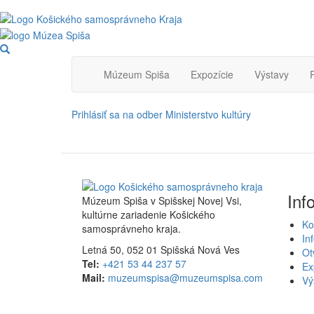
Skočiť
na
hlavný
Main
obsah
Múzeum Spiša
Expozície
Výstavy
navigation
Prihlásiť sa na odber Ministerstvo kultúry
Inf
Múzeum Spiša v Spišskej Novej Vsi,
kultúrne zariadenie Košického
Ko
samosprávneho kraja.
In
Letná 50, 052 01 Spišská Nová Ves
Ot
Tel:
+421 53 44 237 57
Ex
Mail:
muzeumspisa@muzeumspisa.com
Vý