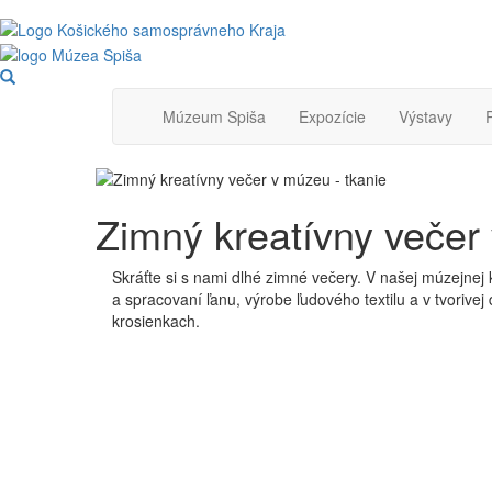
Skočiť
na
hlavný
Main
obsah
Múzeum Spiša
Expozície
Výstavy
navigation
Zimný kreatívny večer
Skráťte si s nami dlhé zimné večery. V našej múzejnej
a spracovaní ľanu, výrobe ľudového textilu a v tvorivej
krosienkach.