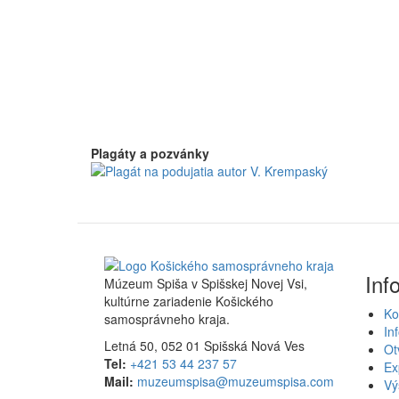
Plagáty a pozvánky
Inf
Múzeum Spiša v Spišskej Novej Vsi,
kultúrne zariadenie Košického
Ko
samosprávneho kraja.
In
Letná 50, 052 01 Spišská Nová Ves
Ot
Tel:
+421 53 44 237 57
Ex
Mail:
muzeumspisa@muzeumspisa.com
Vý