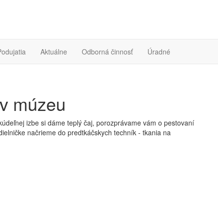
Podujatia
Aktuálne
Odborná činnosť
Úradné
 v múzeu
 kúdeľnej izbe si dáme teplý čaj, porozprávame vám o pestovaní
 dielničke načrieme do predtkáčskych techník - tkania na