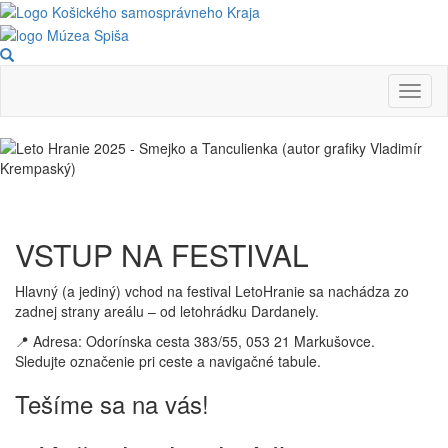
Skočiť
na
hlavný
obsah
Toggl
naviga
VSTUP NA FESTIVAL
Hlavný (a jediný) vchod na festival LetoHranie sa nachádza zo
zadnej strany areálu – od letohrádku Dardanely.
📍 Adresa: Odorínska cesta 383/55, 053 21 Markušovce.
Sledujte označenie pri ceste a navigačné tabule.
Tešíme sa na vás!