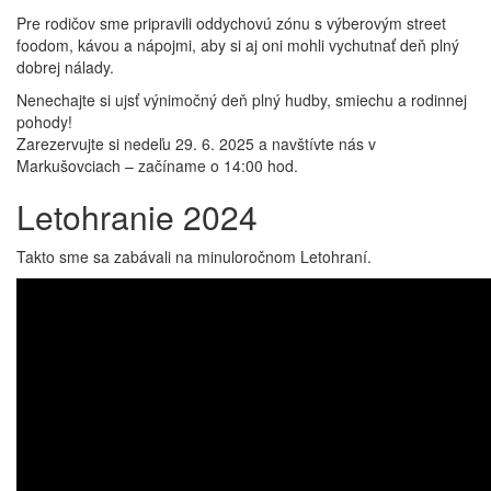
Pre rodičov sme pripravili oddychovú zónu s výberovým street
foodom, kávou a nápojmi, aby si aj oni mohli vychutnať deň plný
dobrej nálady.
Nenechajte si ujsť výnimočný deň plný hudby, smiechu a rodinnej
pohody!
Zarezervujte si nedeľu 29. 6. 2025 a navštívte nás v
Markušovciach – začíname o 14:00 hod.
Letohranie 2024
Takto sme sa zabávali na minuloročnom Letohraní.