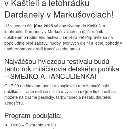
v Kaštieli a letohrádku
Dardanely v Markušovciach!
Už v nedeľu
29. júna 2025
vás pozývame do Kaštieľa a
letohrádku Dardanely v Markušovciach na ďalší ročník
obľúbeného rodinného festivalu LetoHranie! Pripravte sa na
popoludnie plné zábavy, hudby, tvorivých dielní a letnej pohody v
nádhernom prostredí francúzskeho parku.
Najväčšou hviezdou festivalu budú
tento rok miláčikovia detského publika
– SMEJKO A TANCULIENKA!
O 17:00 na hlavnom pódiu rozospievajú a roztancujú celé
publikum – vaše deti ich milujú a vy si ich užijete tiež! Tešiť sa
môžete na známe pesničky, farby, tanec a nezabudnuteľnú
atmosféru.
Program podujatia:
14:00 – Otvorenie areálu