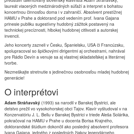
laureát viacerých medzinárodných súťaží a interpret s bohatou
koncertnou činnosťou doma i v zahraničí. Absolvent prestížnej
HAMU v Prahe a doktorand pod vedením prof. Ivana Gajana
prinesie publiku sugestívny hudobný zážitok postavený na
technickej precíznosti, hlbokej hudobnej citlivosti a autorskej
invencii.
Jeho koncerty zazneli v Česku, Španielsku, USA či Francúzsku,
spolupracoval so špičkovými dirigentmi aj orchestrami, nahrával
pre Rádio Devín a venuje sa aj vlastnej skladateľskej a literárnej
tvorbe.
Nezmeškajte stretnutie s jedinečnou osobnosťou mladej hudobnej
generácie!
O interprétovi
Adam Stráňavský
(1993) sa narodil v Banskej Bystrici, ale
detstvo prežil vo vysokohorskej obci Tajov. Klavír vyštudoval v na
Konzervatóriu J. L. Bellu v Banskej Bystrici v triede Aleša Solárika,
pokračoval na HAMU v Prahe u docenta Borisa Krajného,
doktorandské štúdium dokončil ako posledný absolvent profesora
Ivana Gajana, jedného z posledných žiakov legendárneho