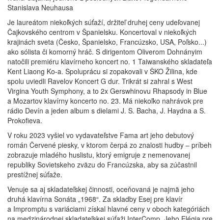
Stanislava Neuhausa
Je laureátom niekoľkých súťaží, držiteľ druhej ceny udeľovanej
Čajkovského centrom v Španielsku. Koncertoval v niekoľkých
krajinách sveta (Česko, Španielsko, Francúzsko, USA, Poľsko...)
ako sólista či komorný hráč. S dirigentom Oliverom Dohnányim
natočili premiéru klavírneho koncert no. 1 Taiwanského skladateľa
Kent Liaong Ko-a. Spoluprácu si zopakovali v ŠKO Žilina, kde
spolu uviedli Ravelov Koncert G dur. Trikrát si zahral s West
Virgina Youth Symphony, a to 2x Gerswhinovu Rhapsody in Blue
a Mozartov klavírny koncerto no. 23. Má niekoľko nahrávok pre
rádio Devín a jeden album s dielami J. S. Bacha, J. Haydna a S.
Prokofieva.
V roku 2023 vyšiel vo vydavateľstve Fama art jeho debutový
román Červené piesky, v ktorom čerpá zo znalosti hudby – príbeh
zobrazuje mladého huslistu, ktorý emigruje z nemenovanej
republiky Sovietskeho zväzu do Francúzska, aby sa zúčastnil
prestížnej súťaže.
Venuje sa aj skladateľskej činnosti, oceňovaná je najmä jeho
druhá klavírna Sonáta „1968“. Za skladby Esej pre klavír
a Impromptu s variáciami získal hlavné ceny v oboch kategóriách
na medzinárodnej skladateľskej súťaži InterComp. Jeho Elégia pre