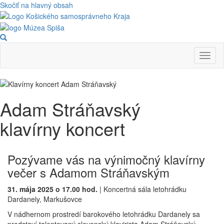
Skočiť na hlavný obsah
Toggl
naviga
Adam Stráňavský
klavírny koncert
Pozývame vás na výnimočný klavírny
večer s Adamom Stráňavským
31. mája 2025 o 17.00 hod.
| Koncertná sála letohrádku
Dardanely, Markušovce
V nádhernom prostredí barokového letohrádku Dardanely sa
predstaví talentovaný slovenský klavirista Adam Stráňavský,