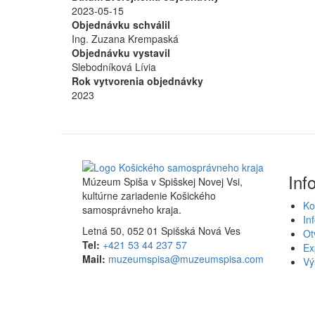
2023-05-15
Objednávku schválil
Ing. Zuzana Krempaská
Objednávku vystavil
Slebodníková Lívia
Rok vytvorenia objednávky
2023
Inf
Múzeum Spiša v Spišskej Novej Vsi,
kultúrne zariadenie Košického
Ko
samosprávneho kraja.
In
Letná 50, 052 01 Spišská Nová Ves
Ot
Tel:
+421 53 44 237 57
Ex
Mail:
muzeumspisa@muzeumspisa.com
Vý