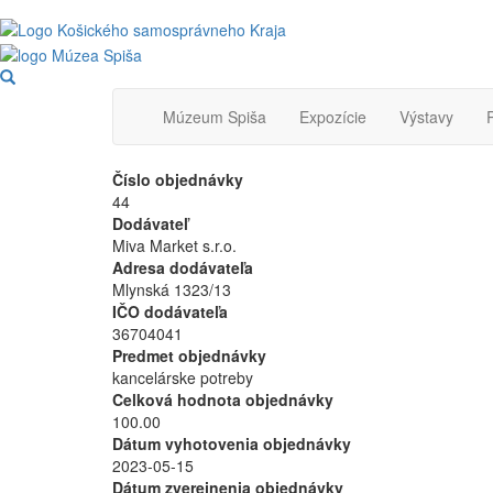
Skočiť
na
hlavný
Main
obsah
Múzeum Spiša
Expozície
Výstavy
navigation
Číslo objednávky
44
Dodávateľ
Miva Market s.r.o.
Adresa dodávateľa
Mlynská 1323/13
IČO dodávateľa
36704041
Predmet objednávky
kancelárske potreby
Celková hodnota objednávky
100.00
Dátum vyhotovenia objednávky
2023-05-15
Dátum zverejnenia objednávky